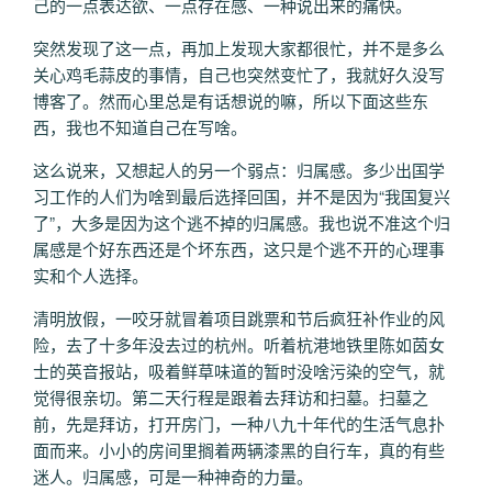
己的一点表达欲、一点存在感、一种说出来的痛快。
突然发现了这一点，再加上发现大家都很忙，并不是多么
关心鸡毛蒜皮的事情，自己也突然变忙了，我就好久没写
博客了。然而心里总是有话想说的嘛，所以下面这些东
西，我也不知道自己在写啥。
这么说来，又想起人的另一个弱点：归属感。多少出国学
习工作的人们为啥到最后选择回国，并不是因为“我国复兴
了”，大多是因为这个逃不掉的归属感。我也说不准这个归
属感是个好东西还是个坏东西，这只是个逃不开的心理事
实和个人选择。
清明放假，一咬牙就冒着项目跳票和节后疯狂补作业的风
险，去了十多年没去过的杭州。听着杭港地铁里陈如茵女
士的英音报站，吸着鲜草味道的暂时没啥污染的空气，就
觉得很亲切。第二天行程是跟着去拜访和扫墓。扫墓之
前，先是拜访，打开房门，一种八九十年代的生活气息扑
面而来。小小的房间里搁着两辆漆黑的自行车，真的有些
迷人。归属感，可是一种神奇的力量。