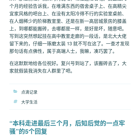
个月的经验告诉我，在堆满东西的宿舍桌子上、在高精尖
宜家风格的吧台上、在没有太阳冷得不行的实验室桌前、
在人烟稀少的阶梯教室里、还是在新一高层城景房的膝盖
上，到哪都能搬砖，去哪都是一样，是好是坏，随意吧。
写到这突然想起挂在高中教室走廊的一段话，是北大大佬
留下来的，仔细一琢磨太装 13 就不写在这了。一查才发现
那句话有点佛性，属于高端人士，我嘛，凑巧罢了。
在这默默地给各位祝好。复兴号到站了，该搬砖去了，大
家就假装我消失在人群里了吧。
分
点滴记录
类
标
大学生活
签
“本科走进最后三个月，后知后觉的一点牢
骚”的5个回复