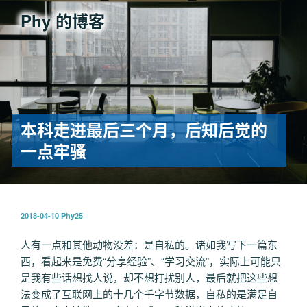
跳
Phy 的博客
至
内
容
本科走进最后三个月，后知后觉的
一点牢骚
发
2018-04-10
Phy25
布
于
人有一点和其他动物没差：是自私的。诸如我写下一篇东
西，看起来是免费“分享经验”、“学习交流”，实际上可能只
是我有些话想找人说，却不想打扰别人，最后就把这些想
法变成了互联网上的十几个千字节数据，自私的是满足自