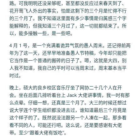
路。可我明明还没呆够呢，甚至都没反应过来春天到了、
花开莺飞人外出的事实，怕是这剩下的三个月是忙得不行
的三个月了。我不知道这里面有多少事情是归属感三个字
能解释的，但我知道三个月过了，这一切就都结束了。所
以，能多接触一些，是一些吧。
4 月 1 号，是一个充满着诡异气氛的愚人周末。还记得前两
年为了这一天，还早早地准备愚人节特稿，今年却只能把
它当作是一个普通的搬砖的日子了。嗯，这就是大四，别
人我不知道，我自己的平时可以当周末过，周末基本当平
时过。
晚上，硕大的良乡校区音乐厅坐了网协二十几个人在开
会。坐在后面几排听着台上 Jack 大佬讲事情，我一时有那
么点晕。仔细一想，还真是三个月了。大三的时候还想过
说大学连个学生组织都没进去过，谁知道最后三个月竟是
这个样子的了。既然说没法跟另一个人凑在一起，那多看
看不同的人，可能还行吧。这么说，还是要感谢有大佬
带。至少“跟着大佬有饭吃”。