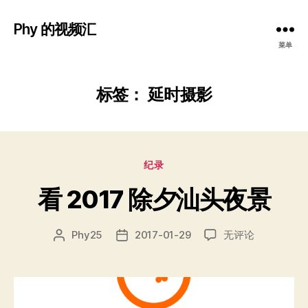
Phy 的视频汇
菜单
标签：
延时摄影
分
纪录
类
看 2017 除夕汕头夜景
看
Phy25
2017-01-29
无评论
文
发
2017
章
布
除
作
日
夕
者
期
汕