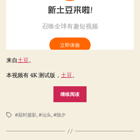
头
夜
景
来自
土豆
。
本视频有 4K 测试版，
土豆
。
"看
继续阅读
2017
除
延时摄影
,
汕头
,
除夕
夕
标
签
汕
头