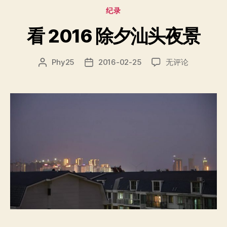
夜
分
纪录
景"
类
看 2016 除夕汕头夜景
看
Phy25
2016-02-25
无评论
文
发
2016
章
布
除
作
日
夕
者
期
汕
头
夜
景