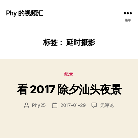
Phy 的视频汇
菜单
标签：
延时摄影
分
纪录
类
看 2017 除夕汕头夜景
看
Phy25
2017-01-29
无评论
文
发
2017
章
布
除
作
日
夕
者
期
汕