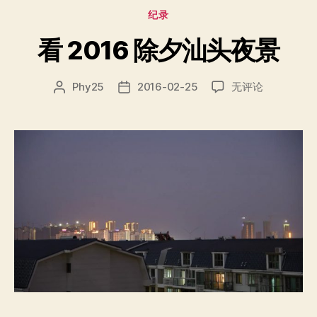
夜
分
纪录
景"
类
看 2016 除夕汕头夜景
看
Phy25
2016-02-25
无评论
文
发
2016
章
布
除
作
日
夕
者
期
汕
头
夜
景