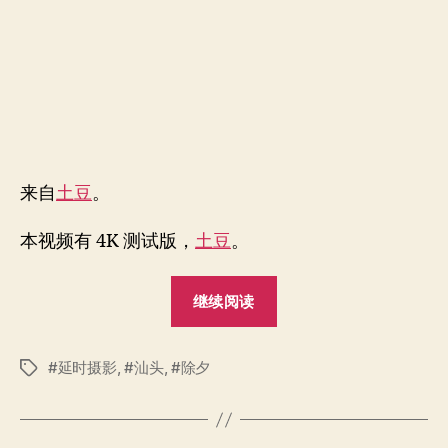
头
夜
景
来自
土豆
。
本视频有 4K 测试版，
土豆
。
"看
继续阅读
2017
除
延时摄影
,
汕头
,
除夕
夕
标
签
汕
头