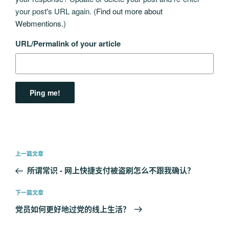
your post's URL again. (
Find out more about
Webmentions.
)
URL/Permalink of your article
文
上
上一篇文章
章
一
所谓常识 - 网上快捷支付被盗刷怎么不跟我确认？
导
篇
航
文
下
下一篇文章
章
一
党员如何更好地过党的线上生活？
篇