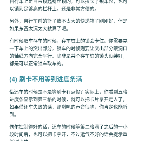
自行车上是自带锁匙钢丝锁的，可以拉长了锁车轮，也可
以锁到足够高的栏杆上。还是非常方便的。
另外，自行车前的篮子放不太大的快递箱子刚刚好，但是
如果东西太沉太大就算了吧。
有时候取车存车的时候，存车桩上的锁会卡住。你需要晃
一下车上的突出部分，锁车的时候则要让突出部分跟洞口
的轴线方向完全平行。除非是某个存车桩的锁头没装好，
都是可以正常锁车取车的。
(4) 刷卡不用等到进度条满
借还车的时候是不是等刷卡有点慢？实际上，你看到五格
进度条显示到第三格的时候，就可以把卡片拿开走人了。
如果借还车失败的话，那喇叭的声音很响，你肯定也能听
到。
偶尔控制得好的话，还车的时候等第二格满了之后的一小
段时间后，也可以把卡拿开，不过运气不好的话会提示重