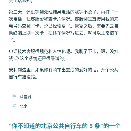
会电话通知。
第三天，还没等到处理结果电话的我等不及了，再打了一
次电话，让客服帮我查卡片情况。客服倒是直接用我的来
电号码查到了卡，说已经恢复了。恢复之后，需要先去自
助终端上刷一次卡，把还车情况写进去，就可以正常借车
了。
电话技术客服很规范和人性化呢。我刷了下卡，嗯，没扣
钱 🙂 这个系统还是很靠谱的。
安利到这里，如果你有骑车出去浪的爱好的话，开个公共
自行车准没错。
分
科普君
类
标
北京
签
“你不知道的北京公共自行车的 5 条”的一个