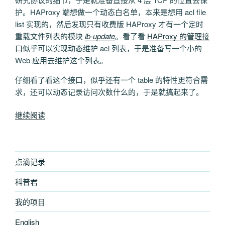
护。HAProxy 端想做一个动态白名单，本来是想用 acl file
list 实现的，然后发现只有收费版 HAProxy 才有一个定时
重载文件列表的模块
lb-update
。看了看
HAProxy 的管理接
口
似乎可以实现动态维护 acl 列表，于是准备写一个小的
Web 应用去维护这个列表。
仔细看了看这个接口，似乎还有一个 table 的特性更符合需
求，还可以动态记录访问次数什么的，于是就搞起来了。
“给
继续阅读
HAProxy
增
加
点滴记录
第
三
科普君
方
登
我的项目
录
English
保