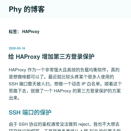
跳
Phy 的博客
至
内
容
标签：
HAProxy
发
2020-03-16
布
给 HAProxy 增加第三方登录保护
于
HAProxy 作为一个非常强大且高效的负载均衡软件，真的
是想做啥都可以了。最近就比较头疼某个很多人使用的
SSH 端口整天被人扫，想做一个动态 IP 白名单。顺着这个
思路下去，就做了一个 HAProxy 的第三方登录保护的方案
出来。
SSH 端口的保护
由于 SSH 协议的鉴权通常没法做到 reject，我也不大想去
研究协议的细节，于是就准备直接从 4 层 TCP 的位置去保