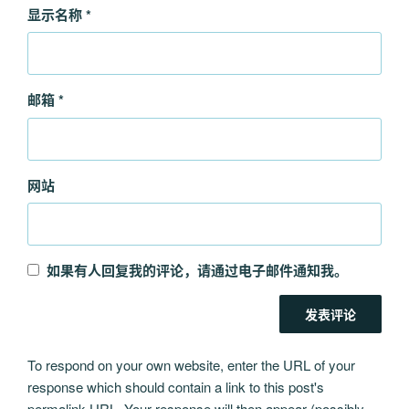
显示名称
*
邮箱
*
网站
如果有人回复我的评论，请通过电子邮件通知我。
To respond on your own website, enter the URL of your
response which should contain a link to this post's
permalink URL. Your response will then appear (possibly