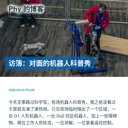
跳
Phy 的博客
至
内
容
访簿：对面的机器人科普秀
发
2026-05-04
Phy25
布
于
今天无事路过科学馆，有场机器人科普秀，我之前没看过
于是就去凑了凑热闹。只见现场临时隔出了一个区域，一
台 G1 人形机器人、一台 Go2 四足机器人，加上一些障碍
物，两位工作人员轮流，一位讲解，一位拿着遥控控制。