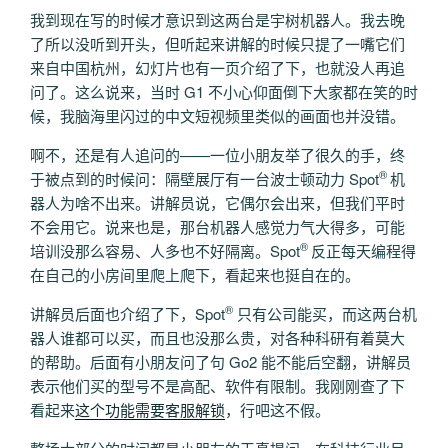
我到现在写的时候才意识到这两台是宇树机器人。我去晚
了所以没听到开头，但听起来讲解的时候只提了一嘴它们
来自中国杭州，幻灯片也有一页介绍了下，也就没人再追
问了。这么说来，当时 G1 不小心仰面倒下大家都在笑的时
候，我脑海里闪过的中文短视频里类似的画面也并没错。
啊不，还是有人追问的——一位小朋友举了很久的手，终
®
于被点到的时候问：隔壁展厅有一台波士顿动力 Spot
机
器人为啥不出来。讲解员说，它偶尔会出来，但我们平时
不会用它。说来也是，那台机器人感觉力气大得多，可能
®
培训没那么容易、人多也不好隔离。Spot
反正每天编程得
在自己的小房间里爬上爬下，看起来也挺自在的。
®
讲解员后面也介绍了下，Spot
只有公司能买，而这两台机
器人谁都可以买，而且也没那么贵，对各种科研有着莫大
的帮助。后面有小朋友问了句 Go2 能不能后空翻，讲解员
表示他们买的型号不是高配、软件有限制。我刚刚查了下
看起来
这个功能需要客服解锁
，行吧这不假。