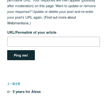
after moderation) on this page. Want to update or remove
your response? Update or delete your post and re-enter
your post's URL again. (
Find out more about
Webmentions.
)
URL/Permalink of your article
文
上
上一篇文章
章
一
5 years for Alexa
导
篇
航
文