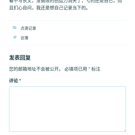
着不写长文，没锻炼的创造力消失了，亏的还是自己，而
且扪心自问，我还是想自己记录当下的。
分
点滴记录
类
标
访簿
签
发表回复
您的邮箱地址不会被公开。
必填项已用
*
标注
评论
*