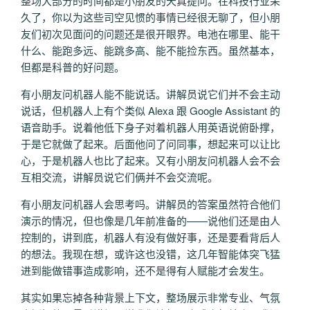
整场大部分的时间都是小朋友的天真提问。在科技行业呆
久了，你以为这些司空见惯的事情已经很无聊了，但小朋
友们初次见面问的问题还是很开眼界。电池在哪里、能干
什么、能跑多远、能跳多高、能不能捡东西。虽然基本，
但都是科普的好问题。
有小朋友问机器人能不能说话。讲解员说它们并不会主动
说话，但机器人上有个类似 Alexa 跟 Google Assistant 的
语音助手。说着他低下身子对着机器人用英语说俯卧撑，
于是它就做了起来。后面他问了问同事，想起来可以让比
心，于是机器人也比了起来。又有小朋友问机器人会不会
互相交流，讲解员说它们俩并不会交流呢。
有小朋友问机器人会思考吗。讲解员的答案虽然符合他们
演示的情况，但也像是几年前准备的——说他们还是由人
控制的，讲到底，机器人有没有做好事，还是要看背后人
的想法。我现在想，或许这也没错，这几年智能体突飞猛
进到能做错事造成影响，还不是得有人赋能才会发生。
其实如果忘掉各种背景上下文，整场展示非常专业、气氛