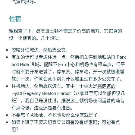
气氛也挺好。
住宿
粗粗查了下，感觉波士顿不愧是房价高的地方，宾馆真的
没一个便宜的。几个想法：
咬咬牙住城边，然后靠公交。
有车的话可以考虑住远一点，然后
把车停到地铁站
再 Park
and Ride 进城。提醒下在市中心和机场也有租车点，但平
时就不要开车进城了，停车贵、停车难，开一次就被老城
教训一次，你就会意识到为什么城里没有多少公交车了。
住机场边，然后靠摆渡车。其中一个标志是
挡跑道的
Hyatt Regency Boston Harbor（这家甚至可以坐船但没几
班）。我自己是没住过，据说波士顿机场夜间运营的噪音
有点夸张，这点还是要有准备。
不要忘了 Airbnb，不过也没那么便宜就是了。
如果上班了不要忘记查查公司有没有优惠码；可能有点
用？