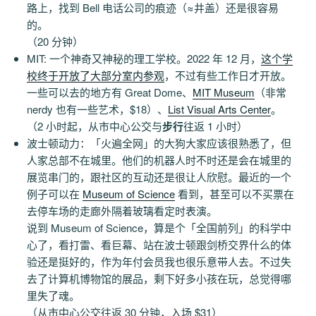
路上，找到 Bell 电话公司的痕迹（≈井盖）还是很容易
的。
（20 分钟）
MIT: 一个神奇又神秘的理工学校。2022 年 12 月，
这个学
校终于开放了大部分室内参观
，不过有些工作日才开放。
一些可以去的地方有 Great Dome、
MIT Museum
（非常
nerdy 也有一些艺术，$18）、
List Visual Arts Center
。
（2 小时起，从市中心公交与
步行
往返 1 小时）
波士顿动力：「火遍全网」的大狗大家应该很熟悉了，但
人家总部不在城里。他们的机器人时不时还是会在城里的
展览串门的，跟社区的互动还是很让人欣慰。最近的一个
例子可以在
Museum of Science
看到，甚至可以不买票在
去停车场的走廊外隔着玻璃看定时表演。
说到 Museum of Science，算是个「全国前列」的科学中
心了，看打雷、看巨幕、站在波士顿跟剑桥交界什么的体
验还是挺好的，作为年付会员我也很乐意带人去。不过失
去了计算机博物馆的展品，剩下好多小孩在玩，总觉得哪
里失了魂。
（从市中心公交往返 30 分钟，入场 $31）