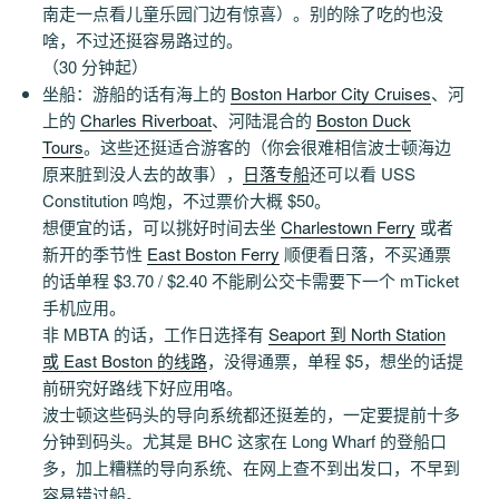
南走一点看儿童乐园门边有惊喜）。别的除了吃的也没
啥，不过还挺容易路过的。
（30 分钟起）
坐船：游船的话有海上的
Boston Harbor City Cruises
、河
上的
Charles Riverboat
、河陆混合的
Boston Duck
Tours
。这些还挺适合游客的（你会很难相信波士顿海边
原来脏到没人去的故事），
日落专船
还可以看 USS
Constitution 鸣炮，不过票价大概 $50。
想便宜的话，可以挑好时间去坐
Charlestown Ferry
或者
新开的季节性
East Boston Ferry
顺便看日落，不买通票
的话单程 $3.70 / $2.40 不能刷公交卡需要下一个 mTicket
手机应用。
非 MBTA 的话，工作日选择有
Seaport 到 North Station
或 East Boston 的线路
，没得通票，单程 $5，想坐的话提
前研究好路线下好应用咯。
波士顿这些码头的导向系统都还挺差的，一定要提前十多
分钟到码头。尤其是 BHC 这家在 Long Wharf 的登船口
多，加上糟糕的导向系统、在网上查不到出发口，不早到
容易错过船。