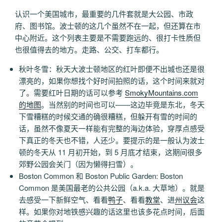
认识一个美国城市，最重要的几件套就是大公园、市政
府、图书馆。波士顿的这几个虽然不在一起，但还算在市
中心附近。这个列表主要是不需要跑远的、很打卡性质但
也很值得去的地方。走路、公交、打车都行。
秋叶冬雪：秋天大波士顿地区的红叶即便不出城也还是很
漂亮的，如果你想找个好时间拍照的话，这个时间来就对
了。需要红叶日期的话可以参考
SmokyMountains.com
的地图
。当然别的时间也可以——这边毕竟是东北，冬天
下雪糟糕的时候交通的确很糟糕，但躲开有雪的时间的
话，虽然不像夏天一样能有完整的海边体验，穿厚点感受
下真正的冬天也不错，人还少。要提示的是一般认为波士
顿的冬天从 11 月初开始，到 5 月底才结束，这期间很多
郊野公园会关门（因为懒得扫雪）。
Boston Common 和 Boston Public Garden: Boston
Common 是美国最老的公共公园（a.k.a. 大草地）。就是
去感受一下新鲜空气、看看
鸭子
、看看
教堂
、进
州议会
这
样。如果你对地铁感兴趣的话这里也该多花点时间，后面