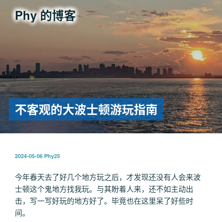
跳
Phy 的博客
至
内
容
不客观的大波士顿游玩指南
发
2024-05-06
Phy25
布
于
今年春天去了好几个地方玩之后，才发现还没有人会来波
士顿这个鬼地方找我玩。与其盼着人来，还不如主动出
击，写一写好玩的地方好了。毕竟也在这里呆了好些时
间。