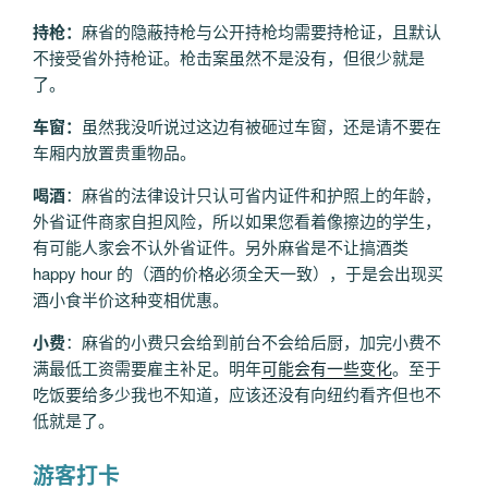
持枪：
麻省的隐蔽持枪与公开持枪均需要持枪证，且默认
不接受省外持枪证。枪击案虽然不是没有，但很少就是
了。
车窗：
虽然我没听说过这边有被砸过车窗，还是请不要在
车厢内放置贵重物品。
喝酒
：麻省的法律设计只认可省内证件和护照上的年龄，
外省证件商家自担风险，所以如果您看着像擦边的学生，
有可能人家会不认外省证件。另外麻省是不让搞酒类
happy hour 的（酒的价格必须全天一致），于是会出现买
酒小食半价这种变相优惠。
小费
：麻省的小费只会给到前台不会给后厨，加完小费不
满最低工资需要雇主补足。明年
可能会有一些变化
。至于
吃饭要给多少我也不知道，应该还没有向纽约看齐但也不
低就是了。
游客打卡