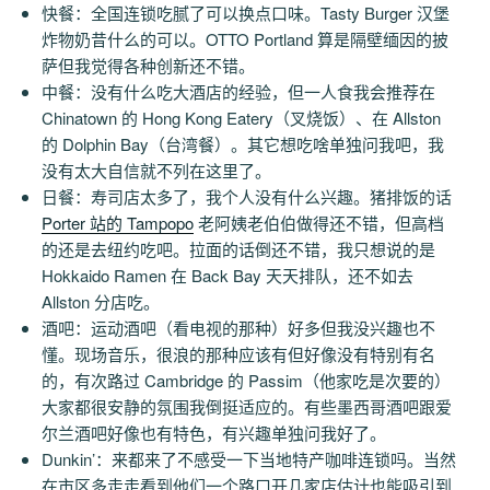
快餐：全国连锁吃腻了可以换点口味。Tasty Burger 汉堡
炸物奶昔什么的可以。OTTO Portland 算是隔壁缅因的披
萨但我觉得各种创新还不错。
中餐：没有什么吃大酒店的经验，但一人食我会推荐在
Chinatown 的 Hong Kong Eatery（叉烧饭）、在 Allston
的 Dolphin Bay（台湾餐）。其它想吃啥单独问我吧，我
没有太大自信就不列在这里了。
日餐：寿司店太多了，我个人没有什么兴趣。猪排饭的话
Porter 站的 Tampopo
老阿姨老伯伯做得还不错，但高档
的还是去纽约吃吧。拉面的话倒还不错，我只想说的是
Hokkaido Ramen 在 Back Bay 天天排队，还不如去
Allston 分店吃。
酒吧：运动酒吧（看电视的那种）好多但我没兴趣也不
懂。现场音乐，很浪的那种应该有但好像没有特别有名
的，有次路过 Cambridge 的 Passim（他家吃是次要的）
大家都很安静的氛围我倒挺适应的。有些墨西哥酒吧跟爱
尔兰酒吧好像也有特色，有兴趣单独问我好了。
Dunkin’：来都来了不感受一下当地特产咖啡连锁吗。当然
在市区多走走看到他们一个路口开几家店估计也能吸引到