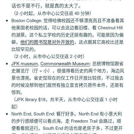
话也不是不行，就是真的太大了。
（2 小时起，从市中心公交往返 40 分钟）
Boston College: 觉得哈佛校园还不够漂亮而且不准备看其
他美国老校园的话，可以去这边看旧楼、看 Chestnut Hill
的湖景。这个私立学校的历史还挺有趣的。可能是因为偏
僻，
他们的图书馆是对外开放的
，这点跟其它高校比还是
比较罕见的。
（2 小时，从市中心公交往返 2 小时）
JFK museum
,
Commonwealth Museum
: 总统博物馆跟省
史展览厅（厅 = 小），很值得看历史的两个地方，海边风
景也漂亮。省史馆现在的仅工作日开放比较烦，不过我去
的时候没想到他们居然有独立宣言拷贝原件本件，还是有
惊到。
（JFK library $18，共半天，从市中心公交往返 1 小时
起）
North End, South End: 餐厅好多。North End 有小意大利
的步行感顺便可以看点海，走 Freedom Trail 会路过，顺
便看看就还行。South End 的话也是老房子多，不过更开