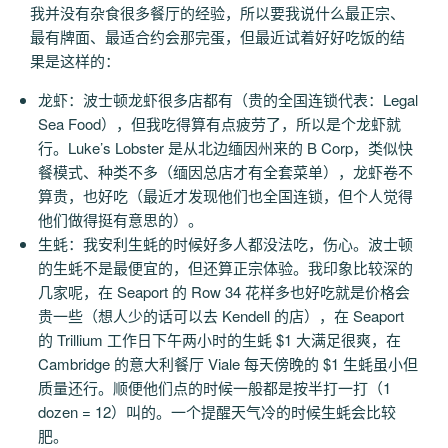
我并没有杂食很多餐厅的经验，所以要我说什么最正宗、
最有牌面、最适合约会那完蛋，但最近试着好好吃饭的结
果是这样的：
龙虾：波士顿龙虾很多店都有（贵的全国连锁代表：Legal
Sea Food），但我吃得算有点疲劳了，所以是个龙虾就
行。Luke’s Lobster 是从北边缅因州来的 B Corp，类似快
餐模式、种类不多（缅因总店才有全套菜单），龙虾卷不
算贵，也好吃（最近才发现他们也全国连锁，但个人觉得
他们做得挺有意思的）。
生蚝：我安利生蚝的时候好多人都没法吃，伤心。波士顿
的生蚝不是最便宜的，但还算正宗体验。我印象比较深的
几家呢，在 Seaport 的 Row 34 花样多也好吃就是价格会
贵一些（想人少的话可以去 Kendell 的店），在 Seaport
的 Trillium 工作日下午两小时的生蚝 $1 大满足很爽，在
Cambridge 的意大利餐厅 Viale 每天傍晚的 $1 生蚝虽小但
质量还行。顺便他们点的时候一般都是按半打一打（1
dozen = 12）叫的。一个提醒天气冷的时候生蚝会比较
肥。