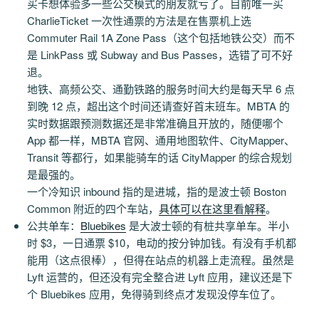
买卡想体验多一些公交模式的朋友就亏了。目前唯一买
CharlieTicket 一次性通票的方法是在售票机上选
Commuter Rail 1A Zone Pass（这个包括地铁公交）而不
是 LinkPass 或 Subway and Bus Passes，选错了可不好
退。
地铁、高频公交、通勤铁路的服务时间大约是每天早 6 点
到晚 12 点，超出这个时间还请查好首末班车。MBTA 的
实时数据跟预测数据还是非常准确且开放的，随便哪个
App 都一样，MBTA 官网、通用地图软件、CityMapper、
Transit 等都行，如果能骑车的话 CityMapper 的综合规划
是最强的。
一个冷知识 inbound 指的是进城，指的是波士顿 Boston
Common 附近的四个车站，
具体可以在这里看解释
。
公共单车：
Bluebikes
是大波士顿的有桩共享单车。半小
时 $3，一日通票 $10，电动的按分钟加钱。有没有手机都
能用（这点很棒），但得在站点的机器上走流程。虽然是
Lyft 运营的，但还没有完全整合进 Lyft 应用，建议还是下
个 Bluebikes 应用，免得骑到终点才发现没停车位了。