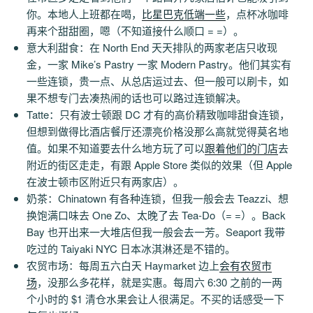
你。本地人上班都在喝，
比星巴克低端一些
，点杯冰咖啡
再来个甜甜圈，嗯（不知道接什么顺口 = =）。
意大利甜食：在 North End 天天排队的两家老店只收现
金，一家 Mike’s Pastry 一家 Modern Pastry。他们其实有
一些连锁，贵一点、从总店运过去、但一般可以刷卡，如
果不想专门去凑热闹的话也可以路过连锁解决。
Tatte：只有波士顿跟 DC 才有的高价精致咖啡甜食连锁，
但想到做得比酒店餐厅还漂亮价格没那么高就觉得莫名地
值。如果不知道要去什么地方玩了可以
跟着他们的门店
去
附近的街区走走，有跟 Apple Store 类似的效果（但 Apple
在波士顿市区附近只有两家店）。
奶茶：Chinatown 有各种连锁，但我一般会去 Teazzi、想
换饱满口味去 One Zo、太晚了去 Tea-Do（= =）。Back
Bay 也开出来一大堆店但我一般会去一芳。Seaport 我带
吃过的 Taiyaki NYC 日本冰淇淋还是不错的。
农贸市场：每周五六白天 Haymarket 边上
会有农贸市
场
，没那么多花样，就是实惠。每周六 6:30 之前的一两
个小时的 $1 清仓水果会让人很满足。不买的话感受一下