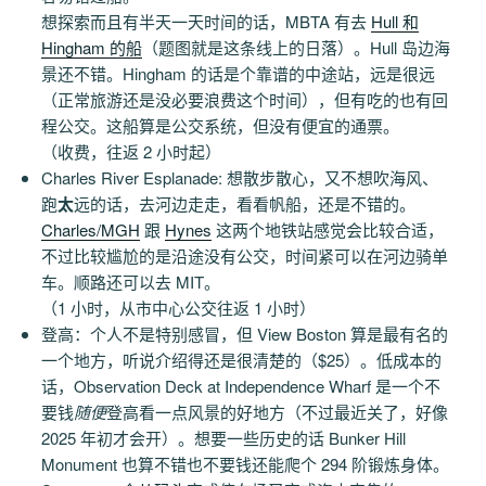
想探索而且有半天一天时间的话，MBTA 有去
Hull 和
Hingham 的船
（题图就是这条线上的日落）。Hull 岛边海
景还不错。Hingham 的话是个靠谱的中途站，远是很远
（正常旅游还是没必要浪费这个时间），但有吃的也有回
程公交。这船算是公交系统，但没有便宜的通票。
（收费，往返 2 小时起）
Charles River Esplanade: 想散步散心，又不想吹海风、
跑
太
远的话，去河边走走，看看帆船，还是不错的。
Charles/MGH
跟
Hynes
这两个地铁站感觉会比较合适，
不过比较尴尬的是沿途没有公交，时间紧可以在河边骑单
车。顺路还可以去 MIT。
（1 小时，从市中心公交往返 1 小时）
登高：个人不是特别感冒，但 View Boston 算是最有名的
一个地方，听说介绍得还是很清楚的（$25）。低成本的
话，Observation Deck at Independence Wharf 是一个不
要钱
随便
登高看一点风景的好地方（不过最近关了，好像
2025 年初才会开）。想要一些历史的话 Bunker Hill
Monument 也算不错也不要钱还能爬个 294 阶锻炼身体。