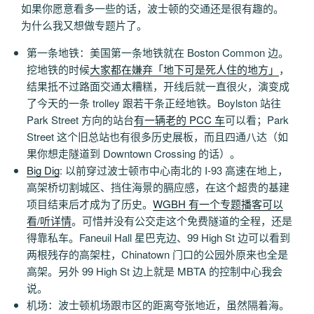
如果你愿意看多一些的话，波士顿的交通还是很有趣的。
为什么我又想做专题片了。
第一条地铁：美国第一条地铁就在 Boston Common 边。
挖地铁的时候
大家都在嫌弃「地下可是死人住的地方」
，
结果抵不过路面交通太糟糕，开线后就一直很火，演变成
了今天的一条 trolley 跟若干条正经地铁。Boylston 站往
Park Street 方向的站台
有一辆老的 PCC 车
可以看；Park
Street 这个旧总站也有很多历史展板，而且四通八达（如
果你想走隧道到 Downtown Crossing 的话）。
Big Dig
: 以前穿过波士顿市中心南北的 I-93 高速在地上，
高架桥切割城区、挡住海景的膈应感，在这个超贵的基建
项目结束后才成为了历史。
WGBH 有一个专题播客可以
看/听详情
。可惜并没有公交走这个免费隧道的全程，还是
得靠私车。Faneuil Hall 星巴克边、99 High St 边可以看到
两根残存的高架柱，Chinatown 门口的公园外原来也全是
高架。另外 99 High St 边上就是 MBTA 的控制中心我会
说。
机场：波士顿机场跟市区的距离夸张地近，虽然隔着海。