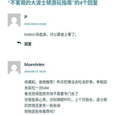
“不客观的大波士顿游玩指南”的4个回复
P
2022-08-04 23:58
boston深度游，可以算是土著了。
回复
bluevivien
2024-08-12 18:24
收藏起，谢谢推荐！昨天犯懒没去吃龙虾卷，争取回
去前吃一次luke
看完觉得昆西市场不需要专门去了
住宿是真心贵，对标隔壁NYC，上个月刚去，波士顿
的宾馆还更贵一些些😅
购物逛街有推荐吗？