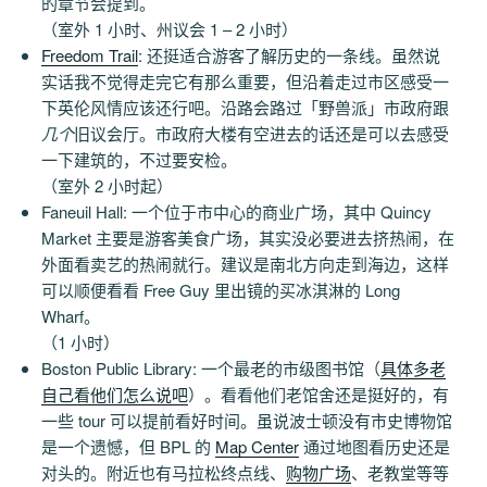
的章节会提到。
（室外 1 小时、州议会 1 – 2 小时）
Freedom Trail
: 还挺适合游客了解历史的一条线。虽然说
实话我不觉得走完它有那么重要，但沿着走过市区感受一
下英伦风情应该还行吧。沿路会路过「野兽派」市政府跟
几个
旧议会厅。市政府大楼有空进去的话还是可以去感受
一下建筑的，不过要安检。
（室外 2 小时起）
Faneuil Hall: 一个位于市中心的商业广场，其中 Quincy
Market 主要是游客美食广场，其实没必要进去挤热闹，在
外面看卖艺的热闹就行。建议是南北方向走到海边，这样
可以顺便看看 Free Guy 里出镜的买冰淇淋的 Long
Wharf。
（1 小时）
Boston Public Library: 一个最老的市级图书馆（
具体多老
自己看他们怎么说吧
）。看看他们老馆舍还是挺好的，有
一些 tour 可以提前看好时间。虽说波士顿没有市史博物馆
是一个遗憾，但 BPL 的
Map Center
通过地图看历史还是
对头的。附近也有马拉松终点线、
购物广场
、老教堂等等