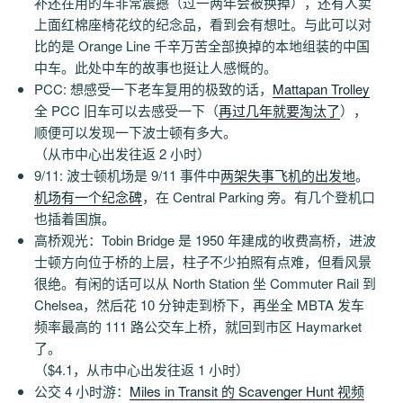
补还在用的车非常震撼（过一两年会被换掉），还有人卖
上面红棉座椅花纹的纪念品，看到会有想吐。与此可以对
比的是 Orange Line 千辛万苦全部换掉的本地组装的中国
中车。此处中车的故事也挺让人感慨的。
PCC: 想感受一下老车复用的极致的话，
Mattapan Trolley
全 PCC 旧车可以去感受一下（
再过几年就要淘汰了
），
顺便可以发现一下波士顿有多大。
（从市中心出发往返 2 小时）
9/11: 波士顿机场是 9/11 事件中
两架失事飞机的出发地
。
机场有一个纪念碑
，在 Central Parking 旁。有几个登机口
也插着国旗。
高桥观光：Tobin Bridge 是 1950 年建成的收费高桥，进波
士顿方向位于桥的上层，柱子不少拍照有点难，但看风景
很绝。有闲的话可以从 North Station 坐 Commuter Rail 到
Chelsea，然后花 10 分钟走到桥下，再坐全 MBTA 发车
频率最高的 111 路公交车上桥，就回到市区 Haymarket
了。
（$4.1，从市中心出发往返 1 小时）
公交 4 小时游：
Miles in Transit 的 Scavenger Hunt 视频