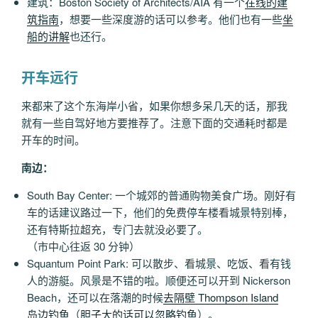
建筑：Boston Society of Architects/AIA 有一个
在线的建
筑指南
，想要一些深度游的话可以参考。他们也有一些
坐
船的讲解
也还行。
开车远行
来都来了这个东海岸小省，如果你想多呆几天的话，那我
就有一些自驾好地方要推荐了。注意下面的交通耗时都是
开车的时间。
南边：
South Bay Center: 一个城郊的普通购物美食广场。刚好有
车的话建议路过一下，他们的免费停车楼看城景特别棒，
还有特斯拉超充，专门去就没必要了。
（市中心往返 30 分钟）
Squantum Point Park: 可以散步、看城景、吃饭、看有钱
人的游艇。风景是不错的啦。顺便还可以开到 Nickerson
Beach，还可以在落潮的时候
去隔壁 Thompson Island
岛边钓鱼
（
胆子大的话可以忽略钓鱼
）。