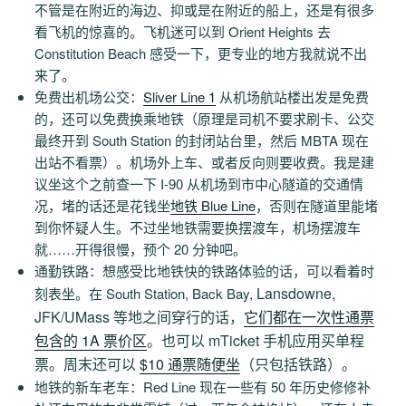
不管是在附近的海边、抑或是在附近的船上，还是有很多
看飞机的惊喜的。飞机迷可以到 Orient Heights 去
Constitution Beach 感受一下，更专业的地方我就说不出
来了。
免费出机场公交：
Sliver Line 1
从机场航站楼出发是免费
的，还可以免费换乘地铁（原理是司机不要求刷卡、公交
最终开到 South Station 的封闭站台里，然后 MBTA 现在
出站不看票）。机场外上车、或者反向则要收费。我是建
议坐这个之前查一下 I-90 从机场到市中心隧道的交通情
况，堵的话还是花钱坐
地铁 Blue Line
，否则在隧道里能堵
到你怀疑人生。不过坐地铁需要换摆渡车，机场摆渡车
就……开得很慢，预个 20 分钟吧。
通勤铁路：想感受比地铁快的铁路体验的话，可以看着时
Lansdowne,
刻表坐。在 South Station, Back Bay,
JFK/UMass 等地之间穿行的话，
它们都在一次性通票
包含的 1A 票价区
。也可以 mTicket 手机应用买单程
票。周末还可以
$10 通票随便坐
（只包括铁路）。
地铁的新车老车：Red Line 现在一些有 50 年历史修修补