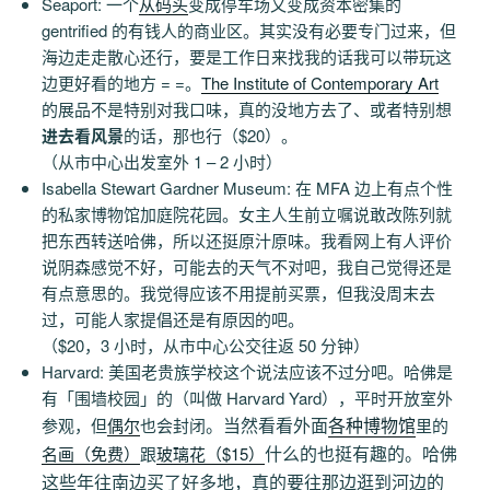
Seaport: 一个
从码头
变成停车场又变成资本密集的
gentrified 的有钱人的商业区。其实没有必要专门过来，但
海边走走散心还行，要是工作日来找我的话我可以带玩这
边更好看的地方 = =。
The Institute of Contemporary Art
的展品不是特别对我口味，真的没地方去了、或者特别想
进去看风景
的话，那也行（$20）。
（从市中心出发室外 1 – 2 小时）
Isabella Stewart Gardner Museum: 在 MFA 边上有点个性
的私家博物馆加庭院花园。女主人生前立嘱说敢改陈列就
把东西转送哈佛，所以还挺原汁原味。我看网上有人评价
说阴森感觉不好，可能去的天气不对吧，我自己觉得还是
有点意思的。我觉得应该不用提前买票，但我没周末去
过，可能人家提倡还是有原因的吧。
（$20，3 小时，从市中心公交往返 50 分钟）
Harvard: 美国老贵族学校这个说法应该不过分吧。哈佛是
有「围墙校园」的（叫做 Harvard Yard），平时开放室外
。当然看看外面
各种博物馆
参观，但
偶尔
也会封闭
里的
什么的也挺有趣的。哈佛
名画（免费）
跟
玻璃花（$15）
这些年往南边买了好多地，真的要往那边逛到河边的