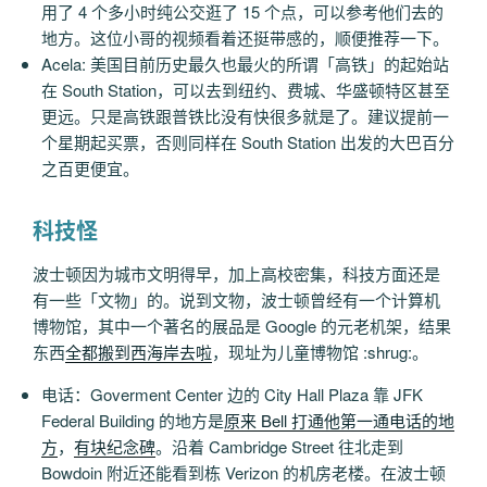
用了 4 个多小时纯公交逛了 15 个点，可以参考他们去的
地方。这位小哥的视频看着还挺带感的，顺便推荐一下。
Acela: 美国目前历史最久也最火的所谓「高铁」的起始站
在 South Station，可以去到纽约、费城、华盛顿特区甚至
更远。只是高铁跟普铁比没有快很多就是了。建议提前一
个星期起买票，否则同样在 South Station 出发的大巴百分
之百更便宜。
科技怪
波士顿因为城市文明得早，加上高校密集，科技方面还是
有一些「文物」的。说到文物，波士顿曾经有一个计算机
博物馆，其中一个著名的展品是 Google 的元老机架，结果
东西
全都搬到西海岸去啦
，现址为儿童博物馆 :shrug:。
电话：Goverment Center 边的 City Hall Plaza 靠 JFK
Federal Building 的地方是
原来 Bell 打通他第一通电话的地
方
，
有块纪念碑
。沿着 Cambridge Street 往北走到
Bowdoin 附近还能看到栋 Verizon 的机房老楼。在波士顿