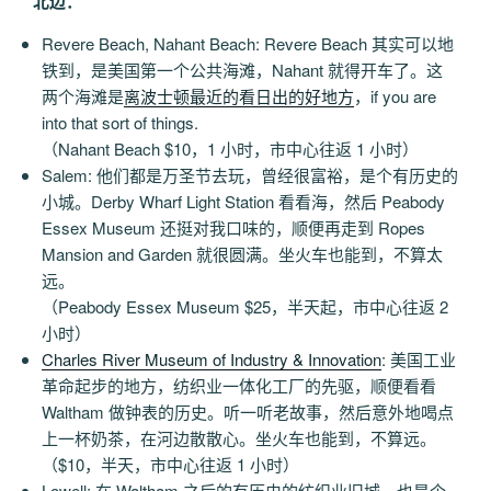
北边：
Revere Beach, Nahant Beach: Revere Beach 其实可以地
铁到，是美国第一个公共海滩，Nahant 就得开车了。这
两个海滩是
离波士顿最近的看日出的好地方
，if you are
into that sort of things.
（Nahant Beach $10，1 小时，市中心往返 1 小时）
Salem: 他们都是万圣节去玩，曾经很富裕，是个有历史的
小城。Derby Wharf Light Station 看看海，然后 Peabody
Essex Museum 还挺对我口味的，顺便再走到 Ropes
Mansion and Garden 就很圆满。坐火车也能到，不算太
远。
（Peabody Essex Museum $25，半天起，市中心往返 2
小时）
Charles River Museum of Industry & Innovation
: 美国工业
革命起步的地方，纺织业一体化工厂的先驱，顺便看看
Waltham 做钟表的历史。听一听老故事，然后意外地喝点
上一杯奶茶，在河边散散心。坐火车也能到，不算远。
（$10，半天，市中心往返 1 小时）
Lowell: 在 Waltham 之后的有历史的纺织业旧城，也是个