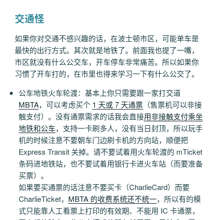
交通怪
如果你对交通不感兴趣的话，在波士顿市区，可能单车是
最快的出行方式。其次就是地铁了。前面我也提了一嘴，
市区就没有什么公交车，开车停车非常痛苦。所以如果你
习惯了开车打的，在市里也得来学习一下有什么公交了。
公车地铁火车轮渡：基本上你只需要跟一家打交道
MBTA
，可以考虑买个
1 天或 7 天通票
（售票机可以非接
触支付）。没有通票需求的话我会直接
用非接触支付乘坐
地铁和公车
，支持一卡刷多人，没有当日封顶，所以玩手
机的时候注意不要朝车门边刷卡机的方向站，顺便把
Express Transit 关掉。请不要试着用火车轮渡的 mTicket
条码进地铁站，也不要试着用银行卡进火车站（而要准备
买票）。
如果要买通票的话注意不要买卡（CharlieCard）而要
CharlieTicket，
MBTA 的收费系统还不统一
，所以有的模
式只能靠人工看票上打印的有效期、不能用 IC 卡通票，