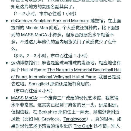
知道这片地方的氛围名副其实了。
（1 – 2 小时，市中心往返 1 小时）
deCordova Sculpture Park and Museum
: 雕塑馆，在上面
提到的 Minute Man 附近。个人感觉还挺棒的，比下面提
到的 MASS MoCA 小得多，但东西跟展览水平相差不
多，不过这几年他们的室内展览关门了就感觉少了点什
么。
（$18，2 – 3 小时，市中心往返 1 小时）
运动博物馆们：麻省是篮球与排球的发源地，相应地也有
两个 Hall of Fame:
The Naismith Memorial Basketball Hall
of Fame
,
International Volleyball Hall of Fame
. 我自己是没
去过啦。Springfield 那边还是挺有意思的。
（市中心往返 4 小时）
MASS MoCA
: 一个废弃工厂改建的现代艺术馆，我觉得
水平非常高。这其实已经到了麻省的另一头，远是很远，
但相信我，在 Berkshire 那边住上一两天，顺道逛逛附近
风景（比如 Mt. Greylock、
Tanglewood
），真的很棒。如
果对现代艺术不感冒的话附近的
The Clark
还不错。别人