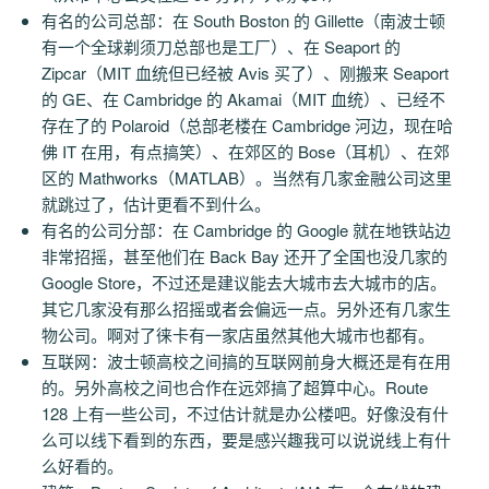
有名的公司总部：在 South Boston 的 Gillette（南波士顿
有一个全球剃须刀总部也是工厂）、在 Seaport 的
Zipcar（MIT 血统但已经被 Avis 买了）、刚搬来 Seaport
的 GE、在 Cambridge 的 Akamai（MIT 血统）、已经不
存在了的 Polaroid（总部老楼在 Cambridge 河边，现在哈
佛 IT 在用，有点搞笑）、在郊区的 Bose（耳机）、在郊
区的 Mathworks（MATLAB）。当然有几家金融公司这里
就跳过了，估计更看不到什么。
有名的公司分部：在 Cambridge 的 Google 就在地铁站边
非常招摇，甚至他们在 Back Bay 还开了全国也没几家的
Google Store，不过还是建议能去大城市去大城市的店。
其它几家没有那么招摇或者会偏远一点。另外还有几家生
物公司。啊对了徕卡有一家店虽然其他大城市也都有。
互联网：波士顿高校之间搞的互联网前身大概还是有在用
的。另外高校之间也合作在远郊搞了超算中心。Route
128 上有一些公司，不过估计就是办公楼吧。好像没有什
么可以线下看到的东西，要是感兴趣我可以说说线上有什
么好看的。