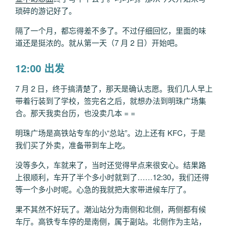
州
琐碎的游记好了。
Day
2：
隔了一个月，都忘得差不多了。不过仔细回忆，里面的味
大
道还是挺浓的。就从第一天（7 月 2 日）开始吧。
学
城
12:00 出发
印
象
7 月 2 日，终于搞清楚了，那天是确认志愿。我们几人早上
(1)”
带着行装到了学校，签完名之后，就想办法到明珠广场集
合。那天我卖台历，也没卖几本 = =
明珠广场是高铁站专车的小“总站”。边上还有 KFC，于是
我们买了外卖，准备带到车上吃。
没等多久，车就来了，当时还觉得早点来很安心。结果路
上很顺利，车开了半个多小时就到了……12:30，我们还得
等一个多小时呢。心急的我就把大家带进候车厅了。
果不其然不好玩了。潮汕站分为南侧和北侧，两侧都有候
车厅。高铁专车停的是南侧，属于副站。北侧作为主站，