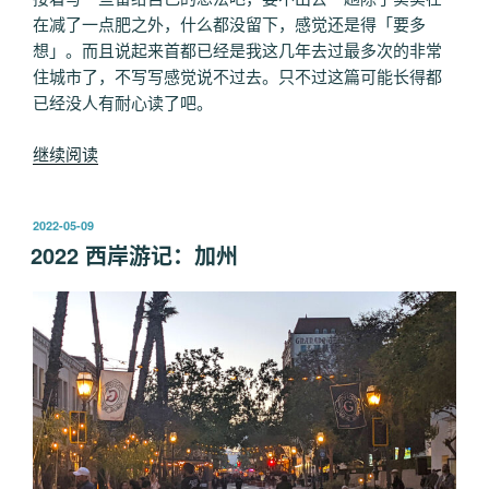
在减了一点肥之外，什么都没留下，感觉还是得「要多
想」。而且说起来首都已经是我这几年去过最多次的非常
住城市了，不写写感觉说不过去。只不过这篇可能长得都
已经没人有耐心读了吧。
“2022
继续阅读
东
岸
发
2022-05-09
游
布
2022 西岸游记：加州
记：
于
首
都”