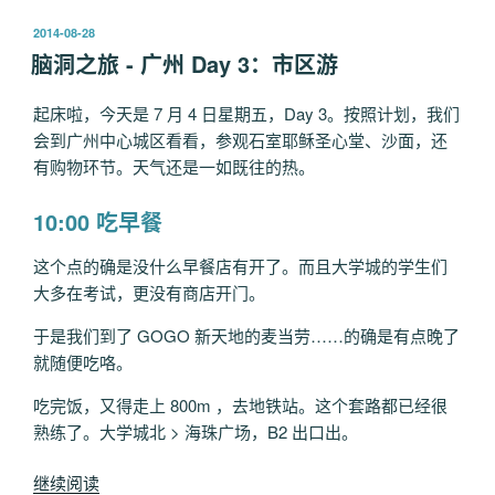
之
发
2014-08-28
旅
布
脑洞之旅 - 广州 Day 3：市区游
-
于
广
起床啦，今天是 7 月 4 日星期五，Day 3。按照计划，我们
州
会到广州中心城区看看，参观石室耶稣圣心堂、沙面，还
Day
有购物环节。天气还是一如既往的热。
3：
大
10:00 吃早餐
学
城
这个点的确是没什么早餐店有开了。而且大学城的学生们
印
大多在考试，更没有商店开门。
象
(2)”
于是我们到了 GOGO 新天地的麦当劳……的确是有点晚了
就随便吃咯。
吃完饭，又得走上 800m ，去地铁站。这个套路都已经很
熟练了。大学城北 > 海珠广场，B2 出口出。
“脑
继续阅读