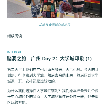
从地铁大学城北站出发
“脑
继续阅读
洞
之
发
2014-08-23
旅
布
脑洞之旅 - 广州 Day 2：大学城印象 (1)
-
于
广
第二天早上我们在广州江南东醒来，天气小热。今天的计
州
划是，行李搬到大学城，然后去余荫山房，然后回到大学
Day
城逛一逛。安排还是比较散的。
2：
余
为什么我们选择在大学城住宿呢？我们原本准备去几个位
荫
于中心城区外的景点，大学城尽管住宿条件一般，但去郊
山
区玩很方便。
房”