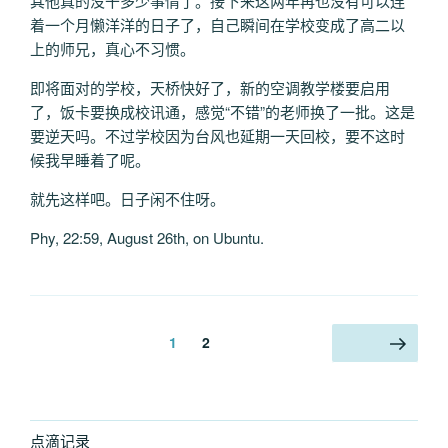
其他真的没干多少事情了。接下来这两年再也没有可以连
着一个月懒洋洋的日子了，自己瞬间在学校变成了高二以
上的师兄，真心不习惯。
即将面对的学校，天桥快好了，新的空调教学楼要启用
了，饭卡要换成校讯通，感觉“不错”的老师换了一批。这是
要逆天吗。不过学校因为台风也延期一天回校，要不这时
候我早睡着了呢。
就先这样吧。日子闲不住呀。
Phy, 22:59, August 26th, on Ubuntu.
文
页
页
1
2
下一页
章
分
页
点滴记录