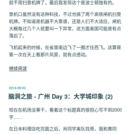
就不用扫登机牌了。最后我发现这个是波士顿独有的。
登机口虽然没有这种科技，不过也搞了两个高铁闸机扫登
机牌。不知道是机器不大靠谱，还是人们不大适应，闸机
大概每过几个人就要叫一下异常，这方面美国可能是有点
落后了。
飞机起来的时候，在省里南边飞了一圈才往西飞。这算是
第一次在天上看那片风景，就有点感动。
“2022
继续阅读
西
岸
发
2014-09-02
游
布
脑洞之旅 - 广州 Day 3：大学城印象 (2)
记：
于
加
现在在机场没事干，看着这个标题真的很担心写不到2000
州”
字……
在日本料理店吃完面之后，肖同学离队找哥，我和黄同