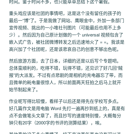
时间。鉴于时间不多，也只能草草总结下这个暑假。
重头戏应该是社团的事情吧，这是这个没有留任的孩子的
最后一“博”了。于是我做了网站、鹰眼金中，外加一条部门
宣传视频、挑出的一小堆社刊图片（可能最后也用不上多
少）。然后因为自己原计划做的一个 universal 视频包含了
嵌入式广告，被社团微博转发之后迅速地火了 = =。我该是
高兴加了个社团呢，还是该悲哀自己的创意不够出色呢。
然后旅游方面，去了日本，详细的还是以后写个专题吧。
总体蛮顺利的，吃得不错，玩得不错，还见识了好几回“贼
报”的大派发。不过有点悲剧的是相机的充电器忘了带，而
且微单的耗电量很惊人，所以前面两天狂拍之后马上就开
始节制起来了。
作业呢写得比较慢，看样子以后还是得先在学校写多点。
好几篇作文是用电脑 Word 先打一遍再抄到纸上的，真是有
点不会做笔头文章了，而且抄写的速度特别慢，大概每分
钟只有20字（2000字的书评的测算结果），唉。