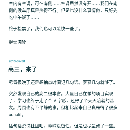
室内有空调，可在南侧……空调居然没有开……我们在南
侧的候车厅真是热得不行。但是也没什么事情做，只好先
吃中午饭了……
终于检票了，我们也可以凉快一些了。
“脑
继续阅读
洞
之
发
2013-07-30
旅
布
高三，来了
-
于
广
尽管很晚了还是想抽点时间记几句话。寥寥几句就够了。
州
Day
突然发现自己的高二很丰富。大量自己在做的项目实现
1”
了，学习也终于走了个 V 字形，还得了个天天陪着的基
友。周围也有不平静的事，但相比起来自己真是得了很多
benefit。
插句话说说社团吧。峥嵘没留任，但是也尽量帮了一些。