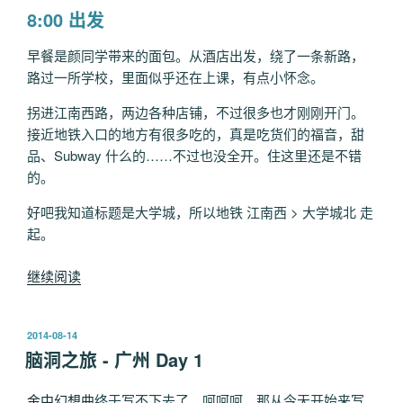
8:00 出发
早餐是颜同学带来的面包。从酒店出发，绕了一条新路，
路过一所学校，里面似乎还在上课，有点小怀念。
拐进江南西路，两边各种店铺，不过很多也才刚刚开门。
接近地铁入口的地方有很多吃的，真是吃货们的福音，甜
品、Subway 什么的……不过也没全开。住这里还是不错
的。
好吧我知道标题是大学城，所以地铁 江南西 > 大学城北 走
起。
“脑
继续阅读
洞
之
发
2014-08-14
旅
布
脑洞之旅 - 广州 Day 1
-
于
广
金中幻想曲
终于写不下去了。呵呵呵。那从今天开始来写