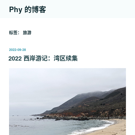
跳
Phy 的博客
至
内
容
标签：
旅游
发
2022-09-28
布
2022 西岸游记：湾区续集
于