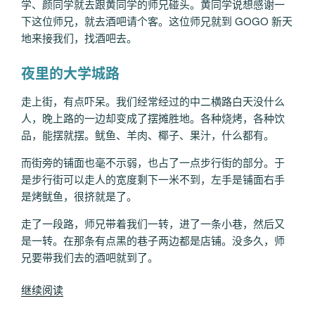
学、颜同学就去跟黄同学的师兄碰头。黄同学说想感谢一
下这位师兄，就去酒吧请个客。这位师兄就到 GOGO 新天
地来接我们，找酒吧去。
夜里的大学城路
走上街，有点吓呆。我们经常经过的中二横路白天没什么
人，晚上路的一边却变成了摆摊胜地。各种烧烤，各种饮
品，能摆就摆。鱿鱼、羊肉、椰子、果汁，什么都有。
而街旁的铺面也毫不示弱，也占了一点步行街的部分。于
是步行街可以走人的宽度剩下一米不到，左手是铺面右手
是烤鱿鱼，很挤就是了。
走了一段路，师兄带着我们一转，进了一条小巷，然后又
是一转。在那条有点黑的巷子两边都是店铺。没多久，师
兄要带我们去的酒吧就到了。
“脑
继续阅读
洞