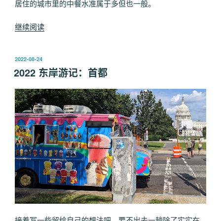
居住的城市里的中餐水准属于多但也一般。
“2022
继续阅读
西
岸
发
2022-08-24
游
布
2022 东岸游记：首都
记：
于
湾
区
续
集”
接着写一些留给自己的想法吧，要不出去一趟除了实实在