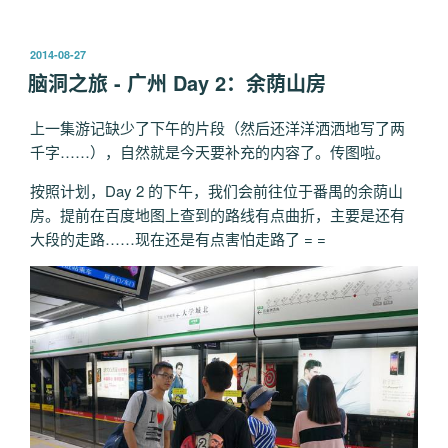
洞
之
发
2014-08-27
旅
布
脑洞之旅 - 广州 Day 2：余荫山房
-
于
广
上一集游记缺少了下午的片段（然后还洋洋洒洒地写了两
州
千字……），自然就是今天要补充的内容了。传图啦。
Day
3：
按照计划，Day 2 的下午，我们会前往位于番禺的余荫山
市
房。提前在百度地图上查到的路线有点曲折，主要是还有
区
大段的走路……现在还是有点害怕走路了 = =
游”