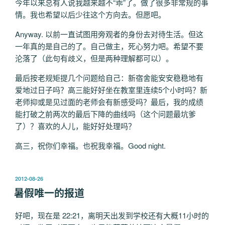
今年以来总有人说我越来越不“乖”了。做了很多非常规的事
情。我也希望以后少往这个方向去。但愿吧。
Anyway. 以前一直试图用旁观者的身份去对待生活。但这
一年真的是自己的了。自己做主，死心努力吧。希望不要
沦落了（此句有歧义，但是两种理解都可以）。
最后按老规矩提几个问题给自己：新宿舍能安安稳稳地有
爱地过日子吗？高三能好好坐在教室里连续5个小时吗？新
老师抑或是见过面的老师会有新感受吗？最后，我的成绩
能打破之前两次的最后下降的曲线吗（这个问题最坑爹
了）？喜欢的人儿，能好好处理吗？
高三，祝你们幸福。也祝我幸福。Good night.
发
2012-08-26
布
暑假唯一的报道
于
好吧，现在是 22:21，离明天出发到学校还有大概11小时的