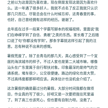
之前以为这是因为喜欢谁，现在倒是发现这是因为喜欢什
么。这一年遇了很多好人，我就不点名了反正我就只认识
那几只而已。尽管总会在什么时候忘却，这青春里的事，
也好，自己曾经拥有这样的经历。谢谢了。
去年底在过手一段某个学霸写脚本的祝福视频，里面说“我
们在峥嵘学到了自信、勇敢”之类的东西。家长看了之后随
口说了句“你都没有学到”。那条字幕就这样引起了我的注
意。总有种说不出来的感慨。
暑假荒废了。除了去青岛的那几天，真心感受到了一个宜
居的海滨城市的样子。不过人家也是第二大城市嘛，哪像
汕头在广东里属于自行帮扶对象。印象最深的是帅气的交
通系统，堵车很少，公交很便捷。路边的绿化也是大赞，
不过高纬度都那样吧应该。具体估计也没机会介绍了。
这次暑假的确是最过分的暑假，大部分时间我都在做项
目，作业真的写了很少。好吧又是一次要把我往死里逼
了。到了高三也该死心，但也要有自制力呀。没救了。