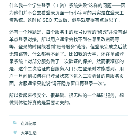
什么我一个学生登录（工资）系统失败”这样的问题——因
为他们并不会去看登录页面一行小字写的其实是在登录工
资系统。这时候 SEO 怎么做，似乎就变得有点意思了。
还有一个难题是，每个服务里的账号设置的“修改”并没有跟
单点登录对接，所以用户通常会找不到在哪里改密码等
等。登录的时候能看到“账号服务”链接，但登录完成之后就
无感跳转、什么都看不到了。比如我的大学，还在单点登
录系统上对部分服务做了二次验证的保护。然而很糟糕的
是，这个二次验证的自服务入口只在登录时才能看到。用
户一旦问到如何在已登录状态下进入二次验证的自服务页
面，客服通常只能说“请开隐身窗口再登录一次”。
所以看起来很安全、很基础、很无味的一个基础服务，想
做到体验好真的是需要功夫的。
分
点滴记录
类
标
大学生活