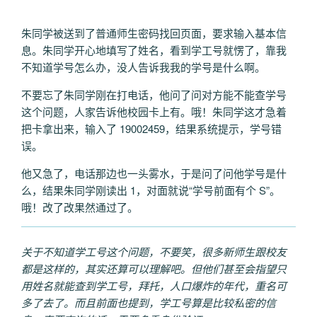
朱同学被送到了普通师生密码找回页面，要求输入基本信
息。朱同学开心地填写了姓名，看到学工号就愣了，靠我
不知道学号怎么办，没人告诉我我的学号是什么啊。
不要忘了朱同学刚在打电话，他问了问对方能不能查学号
这个问题，人家告诉他校园卡上有。哦！朱同学这才急着
把卡拿出来，输入了 19002459，结果系统提示，学号错
误。
他又急了，电话那边也一头雾水，于是问了问他学号是什
么，结果朱同学刚读出 1，对面就说“学号前面有个 S”。
哦！改了改果然通过了。
关于不知道学工号这个问题，不要笑，很多新师生跟校友
都是这样的，其实还算可以理解吧。但他们甚至会指望只
用姓名就能查到学工号，拜托，人口爆炸的年代，重名可
多了去了。而且前面也提到，学工号算是比较私密的信