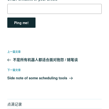
文
上
上一篇文章
章
一
不是所有机器人都适合面对抱怨 / 随笔谈
导
篇
航
文
下
下一篇文章
章
一
Side note of some scheduling tools
篇
文
章
点滴记录