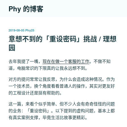
跳
Phy 的博客
至
内
容
发
2019-08-05
Phy25
布
意想不到的「重设密码」挑战 / 理想
于
园
去年我提了一嘴，
现在在做一个客服的工作
。不做不知
道，电脑常识的下限真的让我永远想不到。
对方的提问常常让我反思，为什么会造成这种情况。作为
一个技术员，换个角度看看普通人的操作，其实对更友好
的工程设计还是挺有帮助的。
这一篇，来看个似乎简单、但不少人会有奇奇怪怪的问题
的业务：「重设密码」。以下提到的虚构问题，基本上都
有真实案例支撑，毕竟生活比故事更精彩。