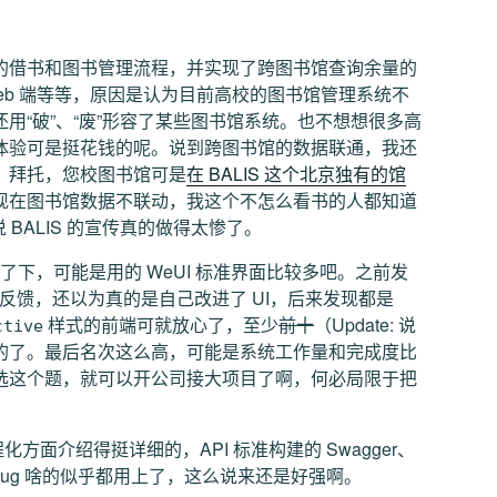
的借书和图书管理流程，并实现了跨图书馆查询余量的
和 Web 端等等，原因是认为目前高校的图书馆管理系统不
用“破”、“废”形容了某些图书馆系统。也不想想很多高
体验可是挺花钱的呢。说到跨图书馆的数据联通，我还
，拜托，您校图书馆可是
在 BALIS 这个北京独有的馆
现在图书馆数据不联动，我这个不怎么看书的人都知道
 BALIS 的宣传真的做得太惨了。
看了下，可能是用的 WeUI 标准界面比较多吧。之前发
反馈，还以为真的是自己改进了 UI，后来发现都是
样式的前端可就放心了，至少
前十
（Update: 说
ctive
的了。最后名次这么高，可能是系统工作量和完成度比
选这个题，就可以开公司接大项目了啊，何必局限于把
程化方面介绍得挺详细的，API 标准构建的 Swagger、
ndebug 啥的似乎都用上了，这么说来还是好强啊。