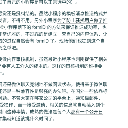
试了自己的小程序是可以正常选中的）。
感觉还是挺纠结的。虽然小程序的模板消息推送格式并
发者，不得不用。另外小程序
为了防止骚扰用户做了推
小程序落下的 formID”的方法来保证推送成功率，也
非常优雅的，不过靠的是建立一套自己的内容体系，让
过程自然会有 formID 了。现场他们也提到这个自
奈之举吧。
要做内容审核机制，虽然最近小程序也
刚刚提供了相关
是要有人工介入的成本的。这样的审核机制的维持要
一。
因还是微信聊天克制地不做阅读状态，使得基于微信聊
能还是一种兼容性足够强的办法吧。在国外一些依靠标
问题。不管大家在哪家公司的平台上，通知靠邮件，
请的接受操作，而一接受邀请，相关的信息就自动插入到个
时间这种事情，成熟的做法是每个人
都有一个公开日
并集就知道该挑什么时间了。