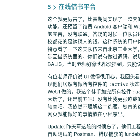
5 > 在线借书平台
这个就更厉害了，比赛期间实现了一整套
功能，还预留了馆员 Android 客户端
够完善，没有联通。答疑的时候一位队员还
校都花的是纳税人的钱，这种系统的用户
特意看了一下这支队伍来自北京工业大学
际互借系统里的
。你们说有做过调研，说
BALIS，当时老师好像也都没提到，只能说
有位老师评价说 UI 做得很用心，我回头
现他们居然有做所有控件的
状态
:active
WeUI 做的，我这个徒手加完所有控件
:a
大话了，还是前五吧）没有比我更强迫症
较高吧。我依然不理解这个选题，您真的
网页就能做好的事情放在小程序里。
Update: 昨天写这段的时候忘了，他们工
自动测试的 Postman、错误捕获的 fu