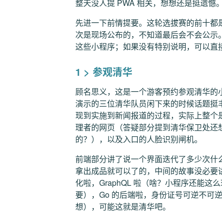
整天没人提 PWA 相关，想想还是挺遗憾
先进一下前情提要。这轮选拔赛的前十都
次是现场公布的，不知道最后会不会公示
这些小程序；如果没有特别说明，可以直
1 > 参观清华
顾名思义，这是一个游客预约参观清华的
演示的三位清华队员闲下来的时候话题挺
现到实施到新闻报道的过程，实际上整个
理者的网页（答疑部分提到清华保卫处还
的？），以及入口的人脸识别闸机。
前端部分讲了说一个界面迭代了多少次什
拿出成品就可以了的，中间的故事没必要
化啦，GraphQL 啦（啥？小程序还能
要），Go 的后端啦，身份证号可逆不可
想），可能这就是清华吧。