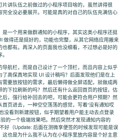
灯片讲队伍之前做过的小程序项目啥的，虽然讲得很
容完全没必要展开。可能是真的对自己的队伍充满信心
，是一个用来做群通知的小程序，其实这类小程序还挺
I 做得还是挺好的，功能也完整，从其它网络应用搬来
的也都有。再深入的页面我也没细看，不过想必是好的
序。
的导航栏，而是自己设计了一个顶栏，而且内容上似乎
了高保真地实现 UI 设计稿吗？后面发现他们是在上
有需要放按钮的需求，最后懒得做全屏适配，就做成两
带的下拉刷新的吗？然后还有什么返回首页的按钮，估
之后，强行给补回去的吧，可能会更符合用户预期？然
从首页进去，一种空空荡荡的感觉，写着“没有通知哎
像也没看到新建按钮，似乎期望着用户能主动去点登录
体验的一个极端效果吧。然后突然才发现通知内容的
好（Update: 后面在测微享便签的时候发现可能是误
常失灵，这也是为什么我不认为在小程序里放内容是个好主意