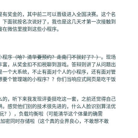
。
是有奖金的，其中前二可以晋级进入全国决赛。这个名
。下面就按名次说好了，我也是这几天才第一次接触到
接在微信里搜到这些小程序。
小程序
（哈？清华要预约？走南门不就好了？）
。现场
丰富，从奖金扣不扣税聊到游戏。答辩则讲了从问题出
是一个大系统，不止有面对个人的小程序，还有面对管
想要个管理端的小程序？？你们当响应式网页是吃干饭
么的，听下来我发现评委挺吃这一套，之前还觉得自己
讲。感觉他们别的技术很先进的，什么人脸识别算法优
这么玩？），负载均衡啦（可能清华这个体量的确需
逆加密同时存储啦（这个真的业界良心，不敢想不敢