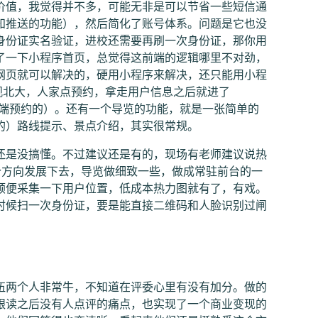
价值，我觉得并不多，可能无非是可以节省一些短信通
知推送的功能），然后简化了账号体系。问题是它也没
身份证实名验证，进校还需要再刷一次身份证，那你用
了一下小程序首页，总觉得这前端的逻辑哪里不对劲，
网页就可以解决的，硬用小程序来解决，还只能用小程
叫参观北大，人家点预约，拿走用户信息之后就进了
网页端预约的）。还有一个导览的功能，就是一张简单的
的）路线提示、景点介绍，其实很常规。
还是没搞懂。不过建议还是有的，现场有老师建议说热
个方向发展下去，导览做细致一些，做成常驻前台的一
顺便采集一下用户位置，低成本热力图就有了，有戏。
时候扫一次身份证，要是能直接二维码和人脸识别过闸
伍两个人非常牛，不知道在评委心里有没有加分。做的
跟读之后没有人点评的痛点，也实现了一个商业变现的