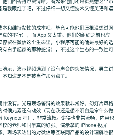
，他们回答得也蛮清晰，看起来他们还是挺熟悉这个市
能是我眼红了吧，不过仔细一想又懂技术又懂英语和运
成本和维持黏性的成本吧，毕竟可能他们压根没想过网
真的不行），而 App 又太重。他们的组织之前也应
续停留在微信这个生态里，小程序可能的确是最好的选
没有白手起家的那种感觉），不过这个生态的一致性可
上演示，演示视频遇到了没有声音的突发情况，男主讲
，不知道是不是被当作加分点了。
而并没有。光是现场答辩的效果就非常好。幻灯片风格
的时候元素还有动效（现在我还是想不明白是拿什么做
 或者 Keynote 吧），非常流畅。讲得也非常流畅，内容也
的老师和同学真的好强。演示拿的 iPhone 投屏
棒。现场表达出的对微信等互联网产品的设计理解也很