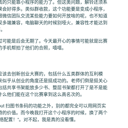
真的只能靠小程序的能力了。但这类问题，解铃还须系
果会好得多。类似群收款，这个功能要是变成小程序，
跟微信团队交流某些能力要如何开放啥的呢，也不知道
现多端兼容，电脑聊天的时候别哑火，兼容性才能达到
序。
过可能是后会无期了。今天最开心的事情可能就是比赛
的手机帮拍了他们的合照，嘻嘻。
应该去创新创业大赛的，包括什么五类群体的互利模
来似乎从创业的角度还是挺成功的。老师们倒是挺关心
包括共享书架能放多少书、整层书架都打开了是不是能
什么他们能在这个比赛拿到这么高名次的。
put 扫图书条码的功能之外，别的都完全可以用网页实
特的价值。而今晚我打开这个小程序的时候，换了两个
络配置！”。对不起，我是真的没看懂。