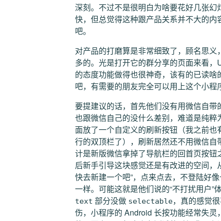
深刻。不过不是很明白为啥要花好几张幻
快，但总觉得这种跟产品关系并不大的内
吧。
对产品的打磨算是非常细致了，顾名思义
多的。光是打开它的群分享的页面来看，U
的态度功能做得也很神奇，该有的已读啥
吧，有需要的朋友完全可以用上这个小程
要提建议的话，首先他们没有用微信自带
也跟微信自己的没什么差别，难道是纯粹为
面放了一个自定义的刷新按钮（我之前也
行的双顶栏了），刷新居然还不用微信自
计是新版微信拿掉了导航栏的回首页按钮
后新手引导这块感觉还是有改进的空间，
快去新建一个吧”，点来点去，不登陆好
一样。可能这就是他们说的“不打扰用户”
部分没做
，真的感觉很不
text
selectable
伤，小程序的 Android 长按功能经