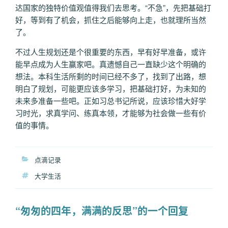
达国家的独特价值观值得我们去思考。“不急”，先把基础打
好，等到有了机会，抓住之后能够向上走，也就理所当然
了。
不过人生规划还是个很重要的东西，早有好早准备，或许
能早点成为人生赢家吧。真遗憾自己一直缺少这个明确的
想法。本科生活所剩的时间已经不多了，找到了出路，想
明白了规划，可能更应该多学习，把基础打好，为未知的
未来多准备一些吧。正如习总书记所说，应该珍惜大好学
习时光，求真学问、练真本领，才能够为社会做一些有价
值的事情。
分
点滴记录
类
标
大学生活
签
“匆匆的四年，满满的反思”的一个回复