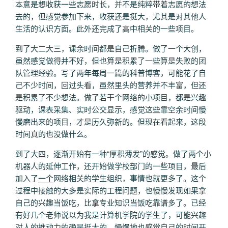
本意是想收获一些志愿时长，并不是纯粹带着志愿的想法
去的，但感觉参加下来，收获还是挺大，尤其是对其他人
生活的认识方面。此外还完成了高中相关的一些项目。
到了大二大三，课余时间都是自己折腾。做了一个大创，
虽然感觉做得并不好，但也算是积累了一些算是失败的团
队管理经验。写了两年每周一篇的科普博客，可能花了自
己不少时间，回过头看，虽然里头的营养并不丰富，但还
是积累了不少想法。做了若干个网络的小项目，都是兴趣
驱动，课表采集、实时公交显示，感觉这些靠空余时间慢
慢磨出来的项目，才是历久弥新的。但现在看起来，这段
时间真的也没做什么。
到了大四，逐渐开始有一种“厚积薄发”的感觉。做了两个小
机器人的延伸工作，还开始做学校部门的一些项目，最后
加入了
一个
网络相关的学生组织，事情也就更多了。这个
过程中接触的大多是实际的工程问题，也慢慢发现如果拿
自己的兴趣当饭吃，比拿专业知识当饭吃靠谱多了。已经
有好几个老师说以为我是计算机学院的学生了，可能兴趣
对人的推动力的确是挺大的。慢慢地也感觉自己的时间开