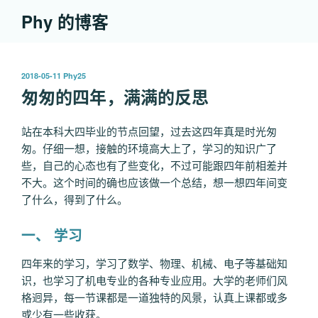
跳
Phy 的博客
至
内
容
发
2018-05-11
Phy25
布
匆匆的四年，满满的反思
于
站在本科大四毕业的节点回望，过去这四年真是时光匆
匆。仔细一想，接触的环境高大上了，学习的知识广了
些，自己的心态也有了些变化，不过可能跟四年前相差并
不大。这个时间的确也应该做一个总结，想一想四年间变
了什么，得到了什么。
一、 学习
四年来的学习，学习了数学、物理、机械、电子等基础知
识，也学习了机电专业的各种专业应用。大学的老师们风
格迥异，每一节课都是一道独特的风景，认真上课都或多
或少有一些收获。