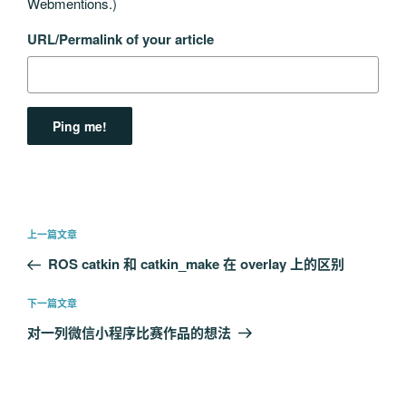
Webmentions.
)
URL/Permalink of your article
文
上
上一篇文章
章
一
ROS catkin 和 catkin_make 在 overlay 上的区别
导
篇
航
文
下
下一篇文章
章
一
对一列微信小程序比赛作品的想法
篇
文
章