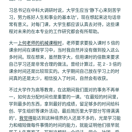
习总书记在中科大调研时说，大学生应当“静下心来刻苦学
习，努力练好人生和事业的基本功”，现在想起来这句话非
常有意义。对每门课，大学生都应该认真去对待，这些课
程对未来的在本专业的工作研究都会有所帮助。
大一
上何老师的机械课程时
，老师要求要投入课时 5 倍的
课余时间在课程学习中，当时我自然并没有做到投入这么
多时间。现在想来，虽然数字大，但用课时的倍数来要求
自己学习还是非常合理的做法。曾经计算过，花 2 - 3 倍的
课余时间还是比较现实的。大学期间自己放在学习上的时
间真的还是太少，相信投入了时间，自然会有收获。
不过大学作为高等教育，在这期间我们面对的事务不再单
一，如何去分配时间也是重要的一课。“在最短的时间里，
学到最多的东西，拿到最好的成绩，留足够多的时间给科
创、学生组织等课外活动，最后简历里大学部分写得满满
的”，
我觉得
能达到这种境界的人还是不多的，光是学习能
力和缩短做每件事情的时间的能力，就能证明他们很早就
属于人生赢家了。写到这想起一个说法，学业、社团、爱